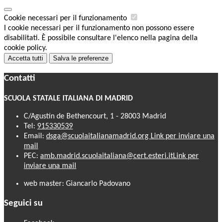
Cookie necessari per il funzionamento
I cookie necessari per il funzionamento non possono essere
disabilitati. È possibile consultare l'elenco nella pagina della
cookie policy.
Accetta tutti
Salva le preferenze
Contatti
SCUOLA STATALE ITALIANA DI MADRID
C/Agustín de Bethencourt, 1 - 28003 Madrid
Tel:
915330539
Email:
dsga@scuolaitalianamadrid.org
Link per inviare una
mail
PEC:
amb.madrid.scuolaitaliana@cert.esteri.it
Link per
inviare una mail
web master: Giancarlo Padovano
Seguici su