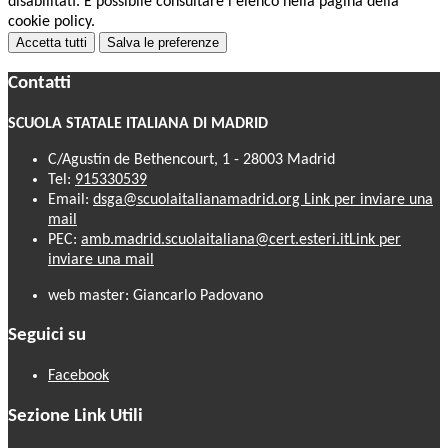
disabilitati. È possibile consultare l'elenco nella pagina della
cookie policy.
Accetta tutti
Salva le preferenze
Contatti
SCUOLA STATALE ITALIANA DI MADRID
C/Agustín de Bethencourt, 1 - 28003 Madrid
Tel:
915330539
Email:
dsga@scuolaitalianamadrid.org
Link per inviare una
mail
PEC:
amb.madrid.scuolaitaliana@cert.esteri.it
Link per
inviare una mail
web master: Giancarlo Padovano
Seguici su
Facebook
Sezione Link Utili