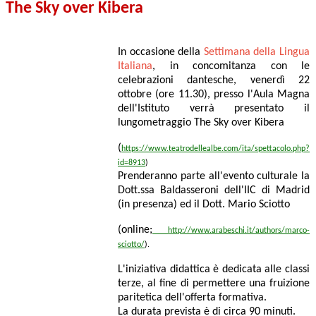
The Sky over Kibera
In occasione della
Settimana della Lingua
Italiana
, in concomitanza con le
celebrazioni dantesche, venerdì 22
ottobre (ore 11.30), presso l'Aula Magna
dell'Istituto verrà presentato il
lungometraggio The Sky over Kibera
(
https://www.teatrodellealbe.com/ita/spettacolo.php?
id=8913
)
Prenderanno parte all'evento culturale la
Dott.ssa Baldasseroni dell'IIC di Madrid
(in presenza) ed il Dott. Mario Sciotto
(online;
http://www.arabeschi.it/authors/marco-
sciotto/
).
L'iniziativa didattica è dedicata alle classi
terze, al fine di permettere una fruizione
paritetica dell'offerta formativa.
La durata prevista è di circa 90 minuti.